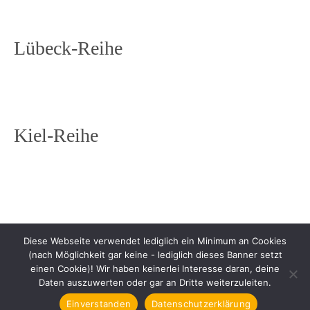
Lübeck-Reihe
Kiel-Reihe
Diese Webseite verwendet lediglich ein Minimum an Cookies
(nach Möglichkeit gar keine - lediglich dieses Banner setzt
einen Cookie)! Wir haben keinerlei Interesse daran, deine
Daten auszuwerten oder gar an Dritte weiterzuleiten.
Copyright © 2026 Johanna Benden. All rights reserved.
Einverstanden
Datenschutzerklärung